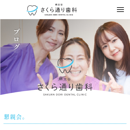
ブログ
懇親会。