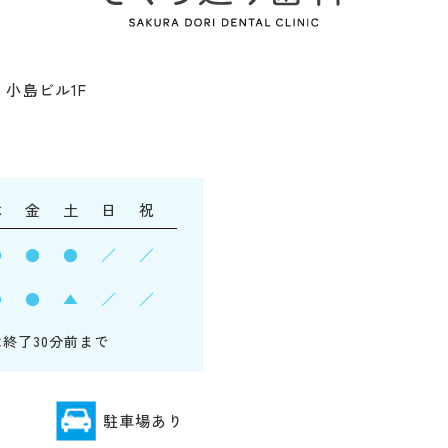
3 小島ビル1F
木
金
土
日
祝
●
●
●
／
／
●
●
▲
／
／
は終了30分前まで
駐車場あり