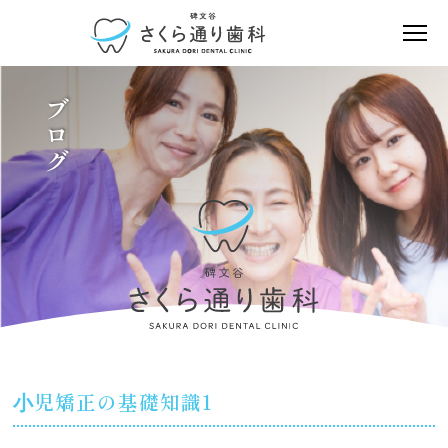
ブログ
⼩児矯正の基礎知識1