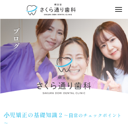
ブログ
⼩児矯正の基礎知識２
～⽇常のチェックポイント
～