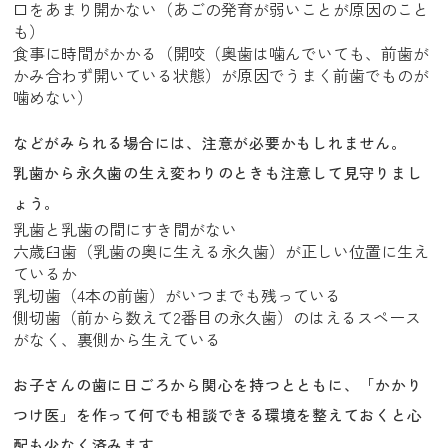
口をあまり開かない（あごの発育が弱いことが原因のこと
も）
食事に時間がかかる（開咬（奥歯は噛んでいても、前歯が
かみ合わず開いている状態）が原因でうまく前歯でものが
噛めない）
などがみられる場合には、注意が必要かもしれません。
乳歯から永久歯の生え変わりのときも注意して見守りまし
ょう。
乳歯と乳歯の間にすき間がない
六歳臼歯（乳歯の奥に生える永久歯）が正しい位置に生え
ているか
乳切歯（4本の前歯）がいつまでも残っている
側切歯（前から数えて2番目の永久歯）のはえるスペース
がなく、裏側から生えている
お子さんの歯に日ごろから関心を持つとともに、「かかり
つけ医」を作って何でも相談できる環境を整えておくと心
配も少なく済みます。