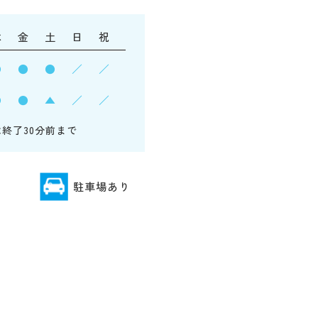
木
金
土
日
祝
●
●
●
／
／
●
●
▲
／
／
は終了30分前まで
駐車場あり