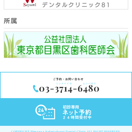
所属
COPYRIGHT Himonya Sakuradouri Dental Clinic ALL RIGHT RESERVED.