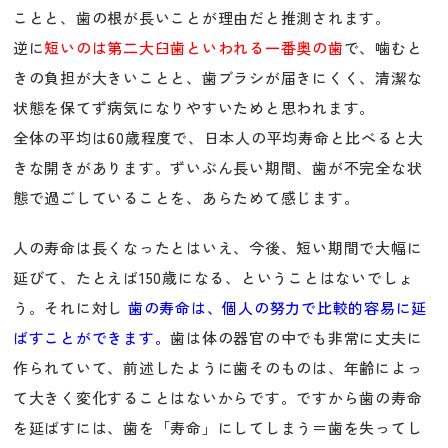
ことと、歯の根が長いことが理由だと推測されます。
逆に
短いのは第二大臼歯といわれる一番奥の歯
で、噛むと
きの負担が大きいことと、歯ブラシが届きにくく、清潔な
状態を保てず病気になりやすいためと思われます。
全体の平均は60歳程度で、日本人の平均寿命と比べると大
きな開きがあります。ずいぶん長い期間、歯が不完全な状
態で過ごしていることを、あらためて感じます。
人の寿命は長くなったとはいえ、今後、短い期間で大幅に
延びて、たとえば150歳になる、ということはないでしょ
う。それに対し
歯の寿命は、個人の努力で比較的容易に延
ばすことができます。
歯は体の器官の中でも非常に丈夫に
作られていて、前述したように歯そのものは、年齢によっ
て大きく変化することはないからです。ですから歯の寿命
を延ばすには、歯を「寿命」にしてしまう＝歯を失ってし