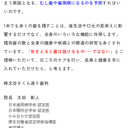
まう原因となる、
むし歯や歯周病になるのを予防
すればい
いのです。
1本でも多くの歯を残すことは、食生活や口元の見栄えに影
響するだけでなく、全身のいろいろな機能に作用します。
残存歯の数と全身の健康や疾病との関連の研究も多くされ
ています。
「年をとると歯は抜けるもの･･･ではない」
とご
理解いただいて、日ごろのケアを行い、長寿と健康を手に
入れていただけたら、と考えます。
碑文谷さくら通り歯科
院長 太田 彰人
日本歯周病学会 認定医
日本顎咬合学会 認定医
かみ合わせ認定医
厚生労働省認定研修指導医
歯学博士