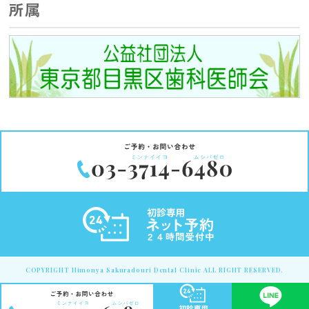
所属
COPYRIGHT Himonya Sakuradouri Dental Clinic ALL RIGHT RESERVED.